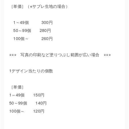
［単価］（※サブレ生地の場合）
1～49個 300円
50～99個 280円
100個～ 260円
⭐︎⭐︎⭐︎ 写真の印刷など塗りつぶし範囲が広い場合 ⭐︎⭐︎⭐︎
1デザイン当たりの個数
［単価］
1～49個 150円
50～99個 140円
100個～ 120円