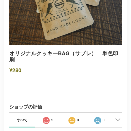
オリジナルクッキーBAG（サブレ） 単色印
刷
¥280
ショップの評価
すべて
5
0
0